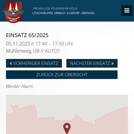
FREIWILLIGE FEUERWEHR KÖLN
LÖSCHGRUPPE URBACH
·
ELSDORF
·
GRENGEL
EINSATZ 65/2025
05.11.2025 // 17.40 – 17.50 Uhr
Mühlenweg, UB // AUTO1
VORHERIGER EINSATZ
NÄCHSTER EINSATZ
ZURÜCK ZUR ÜBERSICHT
Blinder Alarm