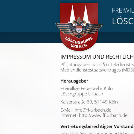
FREIWI
LÖSC
IMPRESSUM UND RECHTLICH
Pflichtangaben nach § 6 Teledienste
Mediendienstestaatsvertrages (MDSt
Herausgeber
Freiwillige Feuerwehr Köln
Löschgruppe Urbach
Kaiserstraße 69, 51149 Köln
E-Mail: info@ff-urbach.de
Internet: http://www.ff-urbach.de
Vertretungsberechtigter Vorstand
Inhaltlich Gesamt-Verantwortlicher