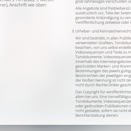
grob fahrlässiges Verschulden vo
r), Anschrift wie oben.
Alle Angebote sind freibleibend
ausdrücklich vor, Teile der Sei
gesonderte Ankündigung zu verä
Veröffentlichung zeitweise oder 
Urheber- und Kennzeichenrecht
Wir sind bestrebt, in allen Publ
verwendeten Grafiken, Tondoku
beachten, von uns selbst erstel
Videosequenzen und Texte zu nut
Tondokumente, Videosequenzen 
innerhalb des Internetangebotes
geschützten Marken- und Waren
Bestimmungen des jeweils gülti
Besitzrechten der jeweiligen ei
der bloßen Nennung ist nicht de
nicht durch Rechte Dritter geschü
Das Copyright für veröffentlichte,
allein bei uns. Eine Vervielfält
Tondokumente, Videosequenzen 
oder gedruckten Publikationen 
nicht gestattet, sofern sie nicht
Berichterstattung dienen.