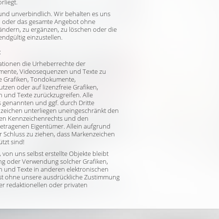
rliegt.
 und unverbindlich. Wir behalten es uns
ten oder das gesamte Angebot ohne
ndern, zu ergänzen, zu löschen oder die
endgültig einzustellen.
:
ikationen die Urheberrechte der
mente, Videosequenzen und Texte zu
lte Grafiken, Tondokumente,
zen oder auf lizenzfreie Grafiken,
und Texte zurückzugreifen. Alle
 genannten und ggf. durch Dritte
zeichen unterliegen uneingeschränkt den
gen Kennzeichenrechts und den
ngetragenen Eigentümer. Allein aufgrund
r Schluss zu ziehen, dass Markenzeichen
tzt sind!
 von uns selbst erstellte Objekte bleibt
igung oder Verwendung solcher Grafiken,
und Texte in anderen elektronischen
ist ohne unsere ausdrückliche Zustimmung
 der redaktionellen oder privaten