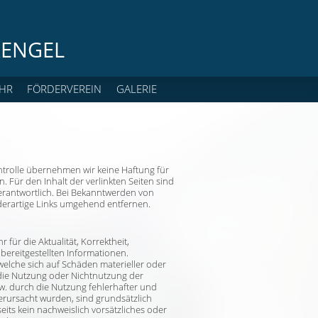
ENGEL
HR
FÖRDERVEREIN
GALERIE
Kontrolle übernehmen wir keine Haftung für
en. Für den Inhalt der verlinkten Seiten sind
verantwortlich. Bei Bekanntwerden von
derartige Links umgehend entfernen.
für die Aktualität, Korrektheit,
 bereitgestellten Informationen.
elche sich auf Schäden materieller oder
h die Nutzung oder Nichtnutzung der
. durch die Nutzung fehlerhafter und
erursacht wurden, sind grundsätzlich
its kein nachweislich vorsätzliches oder