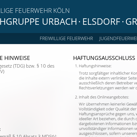
LLIGE FEUERWEHR KÖLN
HGRUPPE URBACH
·
ELSDORF
·
GR
FREIWILLIGE FEUERWEHR
JUGENDFEUERWE
E HINWEISE
HAFTUNGSAUSSCHLUSS
gesetz (TDG) bzw. § 10 des
Haftungshinweise:
V)
Trotz sorgfältiger inhaltlicher 
die Inhalte extern verlinkter Seit
ausschließlich deren Betreiber 
Rechtsverletzungen werden wir 
Inhalt des Onlineangebotes:
Wir übernehmen keinerlei Gewähr 
Vollständigkeit oder Qualität der
Haftungsansprüche gegen uns, w
ideeller Art beziehen, die durc
dargebotenen Informationen bzw
unvollständiger Informationen v
:
ausgeschlossen, sofern unsererse
 gemäß § 10 Absatz 3 MDStV: