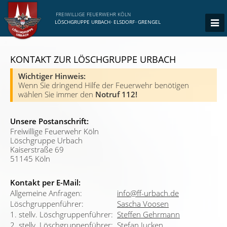
FREIWILLIGE FEUERWEHR KÖLN
LÖSCHGRUPPE URBACH
·
ELSDORF
·
GRENGEL
KONTAKT ZUR LÖSCHGRUPPE URBACH
Wichtiger Hinweis:
Wenn Sie dringend Hilfe der Feuerwehr benötigen
wählen Sie immer den
Notruf 112!
Unsere Postanschrift:
Freiwillige Feuerwehr Köln
Löschgruppe Urbach
Kaiserstraße 69
51145 Köln
Kontakt per E-Mail:
Allgemeine Anfragen:
info@ff-urbach.de
Löschgruppenführer:
Sascha Voosen
1. stellv. Löschgruppenführer:
Steffen Gehrmann
2. stellv. Löschgruppenführer:
Stefan Jucken