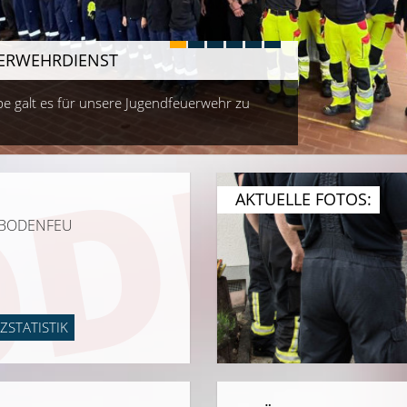
DEN
ERWEHRDIENST
e galt es für unsere Jugendfeuerwehr zu
AKTUELLE FOTOS:
// BODENFEU
ZSTATISTIK