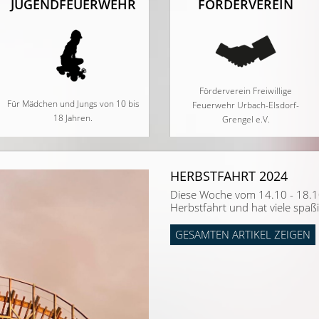
JUGEND­FEUERWEHR
FÖRDERVEREIN
Förderverein Freiwillige
Für Mädchen und Jungs von 10 bis
Feuerwehr Urbach-Elsdorf-
18 Jahren.
Grengel e.V.
HERBSTFAHRT 2024
Diese Woche vom 14.10 - 18.1
Herbstfahrt und hat viele spaßig
GESAMTEN ARTIKEL ZEIGEN