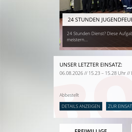
BO
24 STUNDEN JUGENDFEU
24 Stunden Dienst? Diese Aufgab
meistern...
UNSER LETZTER EINSATZ:
06.08.2026 // 15.23 – 15.28 Uhr 
Abbestellt
DETAILS ANZEIGEN
ZUR EINSAT
FREIWILLIGE