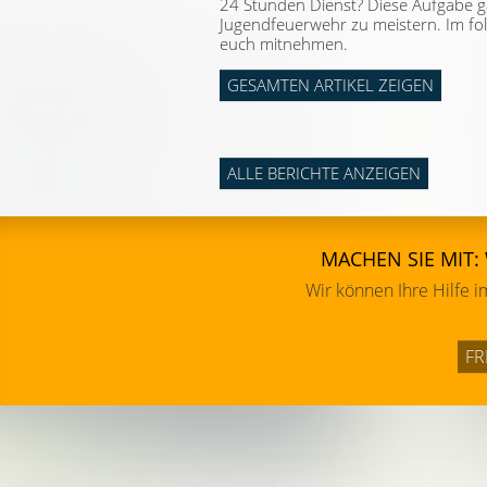
24 Stunden Dienst? Diese Aufgabe ga
Jugendfeuerwehr zu meistern. Im fol
euch mitnehmen.
GESAMTEN ARTIKEL ZEIGEN
ALLE BERICHTE ANZEIGEN
MACHEN SIE MIT:
Wir können Ihre Hilfe 
FR