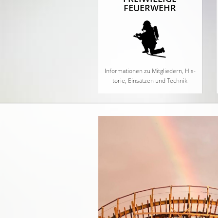
FEUERWEHR
Informa­tio­nen zu Mit­glie­dern, His­
to­rie, Ein­sät­zen und Tech­nik