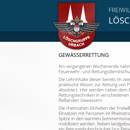
FREIWI
LÖSC
GEWÄSSERRETTUNG
Am vergangenen Wochenende nahmen
Feuerwehr- und Rettungsdienstschul
Die Lehrinhalte dieser bereits im z
praktische Wissen zur Rettung von 
absolviert. Hier werden neben dem 
Rettungstechniken in verschiedenen 
fließenden Gewässern.
Die rheinnahen Einheiten der Freiwi
Einsätzen mit Personen im Rheinstrom
Spitze in den warmen Sommermonaten
mobilisiert werden. Neben landgebu
ein Rettungshubschrauber (zur Pers