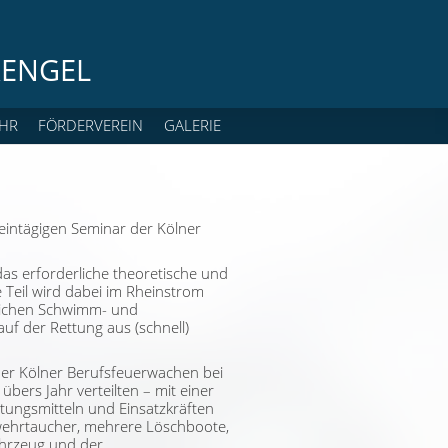
ENGEL
HR
FÖRDERVEREIN
GALERIE
ntägigen Seminar der Kölner
das erforderliche theoretische und
Teil wird dabei im Rheinstrom
rlichen Schwimm- und
uf der Rettung aus (schnell)
 der Kölner Berufsfeuerwachen bei
bers Jahr verteilten – mit einer
tungsmitteln und Einsatzkräften
wehrtaucher, mehrere Löschboote,
ahrzeug und der