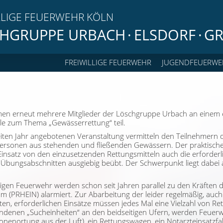
LLIGE FEUERWEHR KÖLN
HGRUPPE URBACH
·
ELSDORF
·
GR
FREIWILLIGE FEUERWEHR
JUGENDFEUERWE
 erneut mehrere Mitglieder der Löschgruppe Urbach an einem ei
e zum Thema „Gewässerrettung“ teil.
weiten Jahr angebotenen Veranstaltung vermitteln den Teilnehmern 
Personen aus stehenden und fließenden Gewässern. Der praktische 
Einsatz von den einzusetzenden Rettungsmitteln auch die erforde
Übungsabschnitten ausgiebig beübt. Der Schwerpunkt liegt dabei a
lligen Feuerwehr werden schon seit Jahren parallel zu den Kräften
 (PRHEIN) alarmiert. Zur Abarbeitung der leider regelmäßig, auch ü
, erforderlichen Einsätze müssen jedes Mal eine Vielzahl von Ret
ndenen „Sucheinheiten“ an den beidseitigen Ufern, werden Feuer
onenortung aus der Luft), ein Rettungswagen, ein Notarzteinsatzf