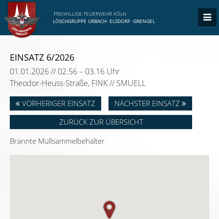
FREIWILLIGE FEUERWEHR KÖLN
LÖSCHGRUPPE URBACH
·
ELSDORF
·
GRENGEL
EINSATZ 6/2026
01.01.2026 // 02.56 – 03.16 Uhr
Theodor-Heuss-Straße, FINK // SMUELL
VORHERIGER EINSATZ
NÄCHSTER EINSATZ
ZURÜCK ZUR ÜBERSICHT
Brannte Müllsammelbehälter