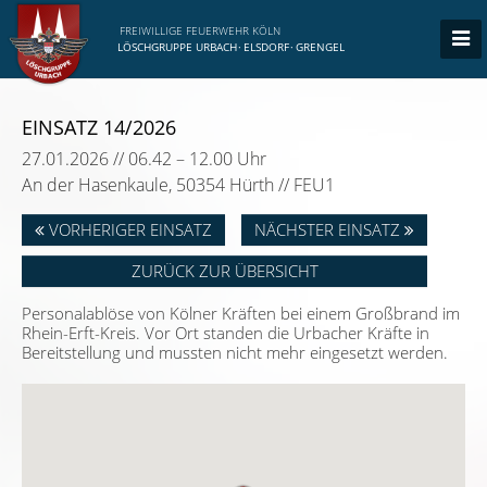
FREIWILLIGE FEUERWEHR KÖLN
LÖSCHGRUPPE URBACH
·
ELSDORF
·
GRENGEL
EINSATZ 14/2026
27.01.2026 // 06.42 – 12.00 Uhr
An der Hasenkaule, 50354 Hürth // FEU1
VORHERIGER EINSATZ
NÄCHSTER EINSATZ
ZURÜCK ZUR ÜBERSICHT
Personalablöse von Kölner Kräften bei einem Großbrand im
Rhein-Erft-Kreis. Vor Ort standen die Urbacher Kräfte in
Bereitstellung und mussten nicht mehr eingesetzt werden.