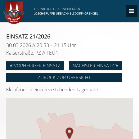
FREIWILLIGE FEUERWEHR KÖLN
LÖSCHGRUPPE URBACH
·
ELSDORF
·
GRENGEL
EINSATZ 21/2026
30.03.2026 // 20.53 – 21.15 Uhr
Kaiserstraße, PZ // FEU1
VORHERIGER EINSATZ
NÄCHSTER EINSATZ
ZURÜCK ZUR ÜBERSICHT
Kleinfeuer in einer leerstehenden Lagerhalle