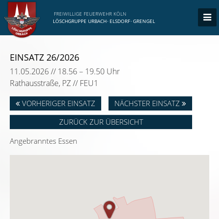
FREIWILLIGE FEUERWEHR KÖLN
LÖSCHGRUPPE URBACH
·
ELSDORF
·
GRENGEL
EINSATZ 26/2026
11.05.2026 // 18.56 – 19.50 Uhr
Rathausstraße, PZ // FEU1
VORHERIGER EINSATZ
NÄCHSTER EINSATZ
ZURÜCK ZUR ÜBERSICHT
Angebranntes Essen