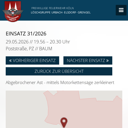
FREIWILLIGE FEUERWEHR KÖLN
LÖSCHGRUPPE URBACH
·
ELSDORF
·
GRENGEL
EINSATZ 31/2026
29.05.2026 // 19.56 – 20.30 Uhr
Poststraße, PZ // BAUM
VORHERIGER EINSATZ
NÄCHSTER EINSATZ
ZURÜCK ZUR ÜBERSICHT
Abgebrochener Ast - mittels Motorkettensäge zerkleinert