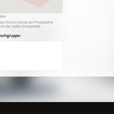
uppe
tspricht zum Schutz der Privatspähre
t der reellen Einsatzstelle.
öschgruppe: