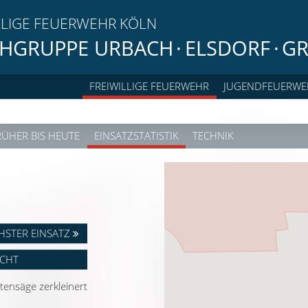
LLIGE FEUERWEHR KÖLN
HGRUPPE URBACH
·
ELSDORF
·
GR
FREIWILLIGE FEUERWEHR
JUGENDFEUERWE
RÜHER BIS HEUTE
EINSATZSTATISTIK
TECHNIK
HSTER EINSATZ
ICHT
tensäge zerkleinert