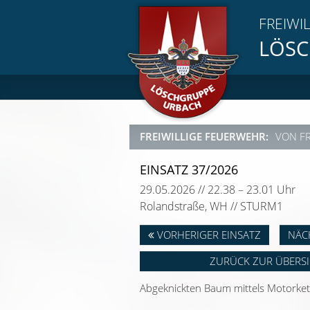
FREIWI
LÖSC
FREIWILLIGE FEUERWEHR:
VON F
EINSATZ 37/2026
29.05.2026 // 22.38 – 23.01 Uhr
Rolandstraße, WH // STURM1
VORHERIGER EINSATZ
NÄC
ZURÜCK ZUR ÜBERS
Abgeknickten Baum mittels Motorket