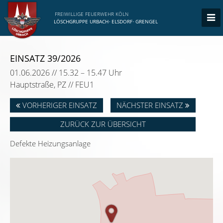
FREIWILLIGE FEUERWEHR KÖLN
LÖSCHGRUPPE URBACH
·
ELSDORF
·
GRENGEL
EINSATZ 39/2026
01.06.2026 // 15.32 – 15.47 Uhr
Hauptstraße, PZ // FEU1
VORHERIGER EINSATZ
NÄCHSTER EINSATZ
ZURÜCK ZUR ÜBERSICHT
Defekte Heizungsanlage