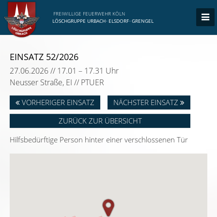
FREIWILLIGE FEUERWEHR KÖLN
LÖSCHGRUPPE URBACH
·
ELSDORF
·
GRENGEL
EINSATZ 52/2026
27.06.2026 // 17.01 – 17.31 Uhr
Neusser Straße, EI // PTUER
VORHERIGER EINSATZ
NÄCHSTER EINSATZ
ZURÜCK ZUR ÜBERSICHT
Hilfsbedürftige Person hinter einer verschlossenen Tür