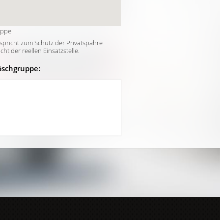
uppe
tspricht zum Schutz der Privatspähre
t der reellen Einsatzstelle.
öschgruppe: