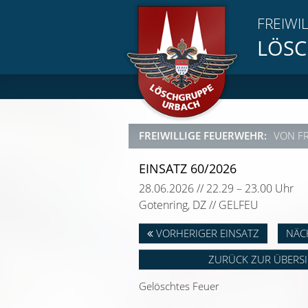
FREIWI
LÖSC
FREIWILLIGE FEUERWEHR:
VON F
EINSATZ 60/2026
28.06.2026 // 22.29 – 23.00 Uhr
Gotenring, DZ // GELFEU
VORHERIGER EINSATZ
NÄC
ZURÜCK ZUR ÜBERS
Gelöschtes Feuer