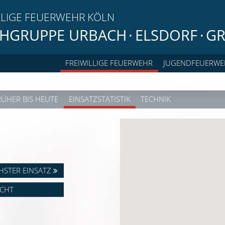
LLIGE FEUERWEHR KÖLN
HGRUPPE URBACH
·
ELSDORF
·
GR
FREIWILLIGE FEUERWEHR
JUGENDFEUERWE
RÜHER BIS HEUTE
EINSATZSTATISTIK
TECHNIK
HSTER EINSATZ
ICHT