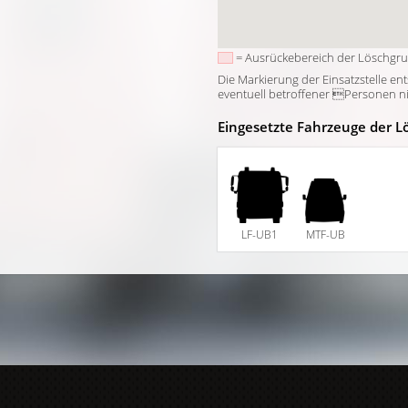
= Ausrückebereich der Löschgr
Die Markierung der Einsatzstelle en
eventuell betroffener Personen nich
Eingesetzte Fahrzeuge der L
LF-UB1
MTF-UB