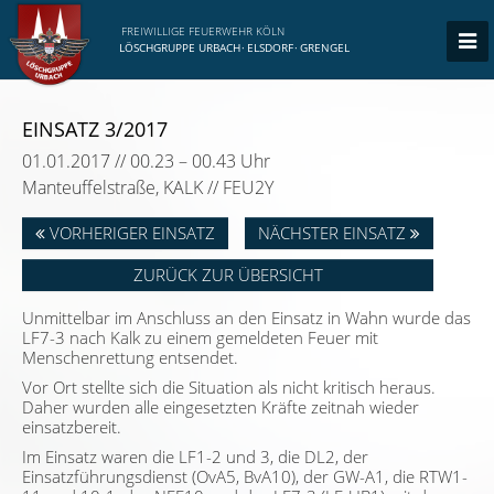
FREIWILLIGE FEUERWEHR KÖLN
LÖSCHGRUPPE URBACH
·
ELSDORF
·
GRENGEL
EINSATZ 3/2017
01.01.2017 // 00.23 – 00.43 Uhr
Manteuffelstraße, KALK // FEU2Y
VORHERIGER EINSATZ
NÄCHSTER EINSATZ
ZURÜCK ZUR ÜBERSICHT
Unmittelbar im Anschluss an den Einsatz in Wahn wurde das
LF7-3 nach Kalk zu einem gemeldeten Feuer mit
Menschenrettung entsendet.
Vor Ort stellte sich die Situation als nicht kritisch heraus.
Daher wurden alle eingesetzten Kräfte zeitnah wieder
einsatzbereit.
Im Einsatz waren die LF1-2 und 3, die DL2, der
Einsatzführungsdienst (OvA5, BvA10), der GW-A1, die RTW1-