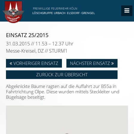
FREIWILLIGE FEUERWEHR KÖLN
LÖSCHGRUPPE URBACH
·
ELSDORF
·
GRENGEL
EINSATZ 25/2015
31.03.2015 // 11.53 – 12.37 Uhr
Messe-Kreisel, DZ // STURM1
VORHERIGER EINSATZ
NÄCHSTER EINSATZ
ZURÜCK ZUR ÜBERSICHT
Abgeknickte Bäume ragten auf die Auffahrt zur B55a in
Fahrtrichtung Olpe. Diese wurden mittels Steckleiter und
Bügelsäge beseitigt.