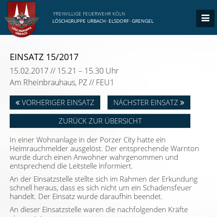
FREIWILLIGE FEUERWEHR KÖLN
LÖSCHGRUPPE URBACH
·
ELSDORF
·
GRENGEL
EINSATZ 15/2017
15.02.2017 // 15.21 – 15.30 Uhr
Am Rheinbrauhaus, PZ // FEU1
VORHERIGER EINSATZ
NÄCHSTER EINSATZ
ZURÜCK ZUR ÜBERSICHT
In einer Wohnanlage in der Porzer City hatte ein
Heimrauchmelder ausgelöst. Der entsprechende Warnton
wurde durch einen Anwohner wahrgenommen und
entsprechend die Leitstelle informiert.
An der Einsatzstelle stellte sich im Rahmen der Erkundung
schnell heraus, dass es sich nicht um ein Schadensfeuer
handelt. Der Einsatz wurde daraufhin beendet.
An dieser Einsatzstelle waren die nachfolgenden Kräfte