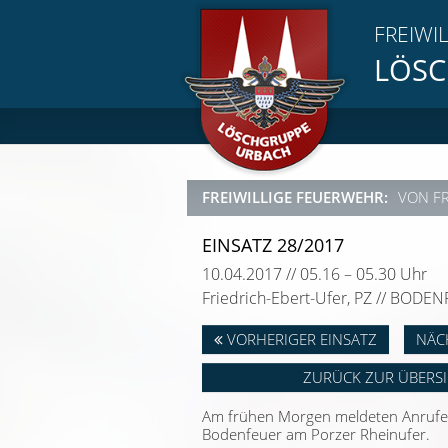
FREIWI
LÖSC
FREIWILLIGE FEUERWEHR:
VON F
EINSATZ 28/2017
10.04.2017 // 05.16 – 05.30 Uhr
Friedrich-Ebert-Ufer, PZ // BODE
VORHERIGER EINSATZ
NÄC
ZURÜCK ZUR ÜBERS
Am frühen Morgen meldeten Anrufer
Bodenfeuer am Porzer Rheinufer.