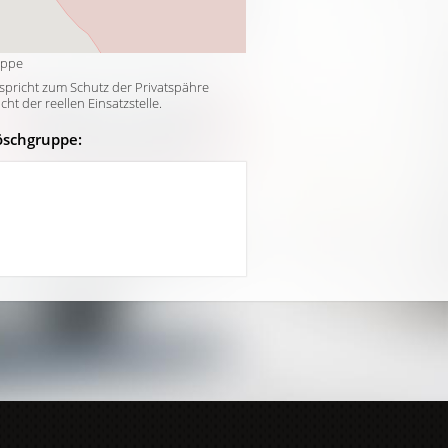
uppe
tspricht zum Schutz der Privatspähre
t der reellen Einsatzstelle.
öschgruppe: