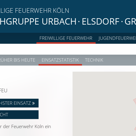
LLIGE FEUERWEHR KÖLN
HGRUPPE URBACH
·
ELSDORF
·
GR
FREIWILLIGE FEUERWEHR
JUGENDFEUERWE
RÜHER BIS HEUTE
EINSATZSTATISTIK
TECHNIK
NFEU
HSTER EINSATZ
ICHT
 der Feuerwehr Köln ein