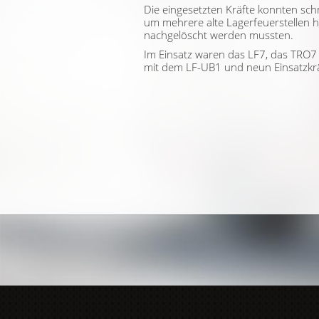
Die eingesetzten Kräfte konnten schne
um mehrere alte Lagerfeuerstellen h
nachgelöscht werden mussten.
Im Einsatz waren das LF7, das TRO
mit dem LF-UB1 und neun Einsatzkrä