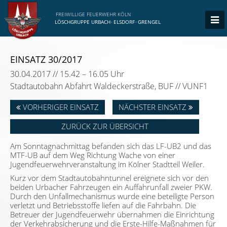
FREIWILLIGE FEUERWEHR KÖLN
LÖSCHGRUPPE URBACH
·
ELSDORF
·
GRENGEL
EINSATZ 30/2017
30.04.2017 // 15.42 – 16.05 Uhr
Stadtautobahn Abfahrt Waldeckerstraße, BUF // VUNF1
VORHERIGER EINSATZ
NÄCHSTER EINSATZ
ZURÜCK ZUR ÜBERSICHT
Am Sonntagnachmittag befanden sich das LF-UB2 und das
MTF-UB auf dem Weg Richtung Wache von einer
Jugendfeuerwehrveranstaltung im Kölner Stadtteil Weiler.
Kurz vor dem Stadtautobahntunnel ereignete sich vor den
beiden Urbacher Fahrzeugen ein Auffahrunfall zweier PKW.
Durch den Unfallmechanismus wurde eine beteiligte Person
verletzt und Betriebsstoffe liefen auf die Fahrbahn. Die
Betreuer der Jugendfeuerwehr übernahmen die Einrichtung
der Verkehrabsicherung und die Erste-Hilfe-Maßnahmen für