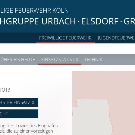
LLIGE FEUERWEHR KÖLN
HGRUPPE URBACH
·
ELSDORF
·
GR
FREIWILLIGE FEUERWEHR
JUGENDFEUERWE
RÜHER BIS HEUTE
EINSATZSTATISTIK
TECHNIK
GNOT3
HSTER EINSATZ
ICHT
eug den Tower des Flughafen
, die zu einer vorzeitigen