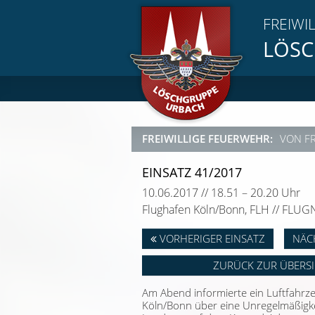
FREIWI
LÖSC
FREIWILLIGE FEUERWEHR:
VON F
EINSATZ 41/2017
10.06.2017 // 18.51 – 20.20 Uhr
Flughafen Köln/Bonn, FLH // FLU
VORHERIGER EINSATZ
NÄC
ZURÜCK ZUR ÜBERS
Am Abend informierte ein Luftfahrz
Köln/Bonn über eine Unregelmäßigkeit