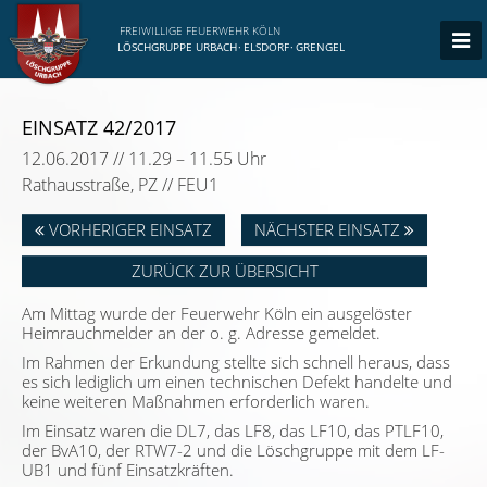
FREIWILLIGE FEUERWEHR KÖLN
LÖSCHGRUPPE URBACH
·
ELSDORF
·
GRENGEL
EINSATZ 42/2017
12.06.2017 // 11.29 – 11.55 Uhr
Rathausstraße, PZ // FEU1
VORHERIGER EINSATZ
NÄCHSTER EINSATZ
ZURÜCK ZUR ÜBERSICHT
Am Mittag wurde der Feuerwehr Köln ein ausgelöster
Heimrauchmelder an der o. g. Adresse gemeldet.
Im Rahmen der Erkundung stellte sich schnell heraus, dass
es sich lediglich um einen technischen Defekt handelte und
keine weiteren Maßnahmen erforderlich waren.
Im Einsatz waren die DL7, das LF8, das LF10, das PTLF10,
der BvA10, der RTW7-2 und die Löschgruppe mit dem LF-
UB1 und fünf Einsatzkräften.