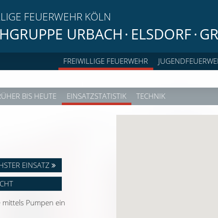
LLIGE FEUERWEHR KÖLN
HGRUPPE URBACH
·
ELSDORF
·
GR
FREIWILLIGE FEUERWEHR
JUGENDFEUERWE
RÜHER BIS HEUTE
EINSATZSTATISTIK
TECHNIK
HSTER EINSATZ
ICHT
e mittels Pumpen ein