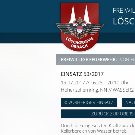
FREIWI
LÖSC
FREIWILLIGE FEUERWEHR:
VON F
EINSATZ 53/2017
19.07.2017 // 16.28 – 20.10 Uhr
Hohenzollernring, NN // WASSER2
VORHERIGER EINSATZ
NÄC
ZURÜCK ZUR ÜBERS
Durch die eingesetzten Kräfte wurd
Kellerbereich von Wasser befreit.