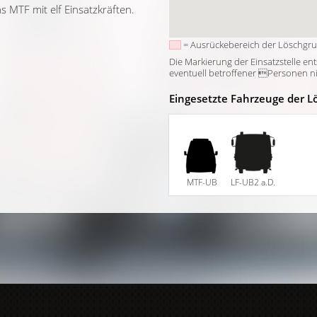
 MTF mit elf Einsatzkräften.
= Ausrückebereich der Löschgr
Die Markierung der Einsatzstelle en
eventuell betroffener Personen nich
Eingesetzte Fahrzeuge der L
MTF-UB
LF-UB2 a.D.