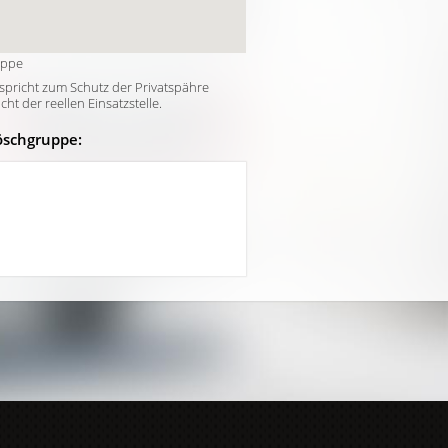
uppe
tspricht zum Schutz der Privatspähre
t der reellen Einsatzstelle.
öschgruppe: