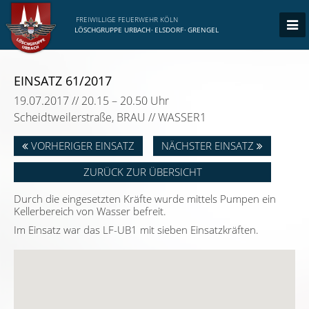
FREIWILLIGE FEUERWEHR KÖLN
LÖSCHGRUPPE URBACH
·
ELSDORF
·
GRENGEL
EINSATZ 61/2017
19.07.2017 // 20.15 – 20.50 Uhr
Scheidtweilerstraße, BRAU // WASSER1
VORHERIGER EINSATZ
NÄCHSTER EINSATZ
ZURÜCK ZUR ÜBERSICHT
Durch die eingesetzten Kräfte wurde mittels Pumpen ein
Kellerbereich von Wasser befreit.
Im Einsatz war das LF-UB1 mit sieben Einsatzkräften.