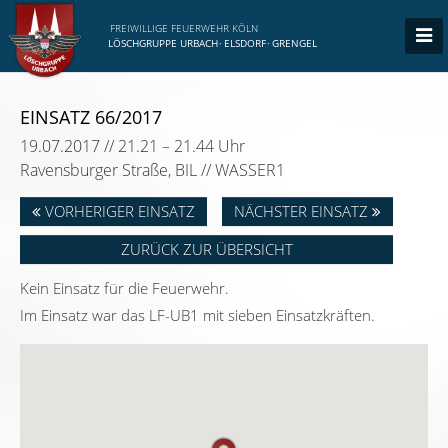
FREIWILLIGE FEUERWEHR KÖLN
LÖSCHGRUPPE URBACH
·
ELSDORF
·
GRENGEL
EINSATZ 66/2017
19.07.2017 // 21.21 – 21.44 Uhr
Ravensburger Straße, BIL // WASSER1
VORHERIGER EINSATZ
NÄCHSTER EINSATZ
ZURÜCK ZUR ÜBERSICHT
Kein Einsatz für die Feuerwehr.
Im Einsatz war das LF-UB1 mit sieben Einsatzkräften.