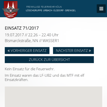
FREIWILLIGE FEUERWEHR KÖLN
LÖSCHGRUPPE URBACH
·
ELSDORF
·
GRENGEL
EINSATZ 71/2017
19.07.2017 // 22.26 – 22.40 Uhr
Bismarckstraße, NN // WASSER1
VORHERIGER EINSATZ
NÄCHSTER EINSATZ
ZURÜCK ZUR ÜBERSICHT
Kein Einsatz für die Feuerwehr.
Im Einsatz waren das LF-UB2 und das MTF mit elf
Einsatzkräften.