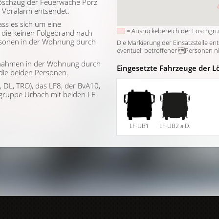
Löschzug der Feuerwache Porz
 Voralarm entsendet.
dass es sich um eine
= Ausrückebereich der Löschgr
, die keinen Folgebrand nach
ersonen in der Wohnung durch
Die Markierung der Einsatzstelle en
eventuell betroffener Personen nich
nahmen in der Wohnung durch
Eingesetzte Fahrzeuge der L
die beiden Personen.
 DL, TRO), das LF8, der BvA10,
gruppe Urbach mit beiden LF
LF-UB1
LF-UB2 a.D.