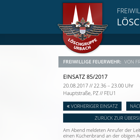
FREIWI
LÖSC
FREIWILLIGE FEUERWEHR:
VON F
EINSATZ 85/2017
20.08.2017 // 22.36 – 23.00 Uhr
Hauptstraße, PZ // FEU1
VORHERIGER EINSATZ
NÄC
ZURÜCK ZUR ÜBERS
Am Abend meldeten Anrufer der Leit
einen Küchenbrand an der obigen Adr