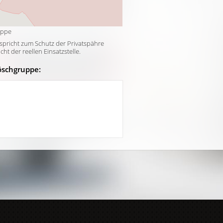
uppe
tspricht zum Schutz der Privatspähre
t der reellen Einsatzstelle.
öschgruppe: