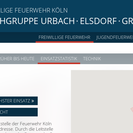
LLIGE FEUERWEHR KÖLN
HGRUPPE URBACH
·
ELSDORF
·
GR
FREIWILLIGE FEUERWEHR
JUGENDFEUERWE
RÜHER BIS HEUTE
EINSATZSTATISTIK
TECHNIK
HSTER EINSATZ
ICHT
stelle der Feuerwehr Köln
esse. Durch die Leitstelle