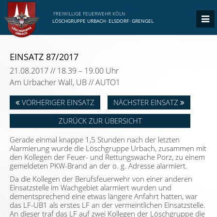
FREIWILLIGE FEUERWEHR KÖLN
LÖSCHGRUPPE URBACH
·
ELSDORF
·
GRENGEL
EINSATZ 87/2017
21.08.2017 // 18.39 – 19.00 Uhr
Am Urbacher Wall, UB // AUTO1
VORHERIGER EINSATZ
NÄCHSTER EINSATZ
ZURÜCK ZUR ÜBERSICHT
Gerade einmal knappe 1,5 Stunden nach der letzten
Alarmierung wurde die Löschgruppe Urbach, zusammen mit
den Kollegen der Feuer- und Rettungswache Porz, zu einem
gemeldeten PKW-Brand an der o. g. Adresse alarmiert.
Da die Kollegen der Berufsfeuerwehr von einer anderen
Einsatzstelle im Wachgebiet alarmiert wurden und
dementsprechend eine etwas längere Anfahrt hatten, war
das LF-UB1 als erstes LF an der vermeintlichen Einsatzstelle.
An dieser traf das LF auf zwei Kollegen der Löschgruppe die