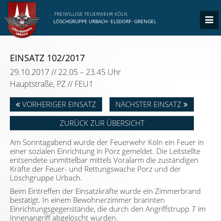
FREIWILLIGE FEUERWEHR KÖLN
LÖSCHGRUPPE URBACH
·
ELSDORF
·
GRENGEL
EINSATZ 102/2017
29.10.2017 // 22.05 – 23.45 Uhr
Hauptstraße, PZ // FEU1
VORHERIGER EINSATZ
NÄCHSTER EINSATZ
ZURÜCK ZUR ÜBERSICHT
Am Sonntagabend wurde der Feuerwehr Köln ein Feuer in
einer sozialen Einrichtung in Porz gemeldet. Die Leitstellte
entsendete unmittelbar mittels Voralarm die zuständigen
Kräfte der Feuer- und Rettungswache Porz und der
Löschgruppe Urbach.
Beim Eintreffen der Einsatzkräfte wurde ein Zimmerbrand
bestätigt. In einem Bewohnerzimmer brannten
Einrichtungsgegenstände, die durch den Angriffstrupp 7 im
Innenangriff abgelöscht wurden.