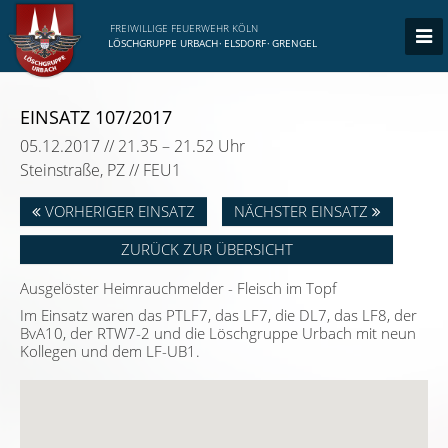
FREIWILLIGE FEUERWEHR KÖLN
LÖSCHGRUPPE URBACH
·
ELSDORF
·
GRENGEL
EINSATZ 107/2017
05.12.2017 // 21.35 – 21.52 Uhr
Steinstraße, PZ // FEU1
VORHERIGER EINSATZ
NÄCHSTER EINSATZ
ZURÜCK ZUR ÜBERSICHT
Ausgelöster Heimrauchmelder - Fleisch im Topf
Im Einsatz waren das PTLF7, das LF7, die DL7, das LF8, der
BvA10, der RTW7-2 und die Löschgruppe Urbach mit neun
Kollegen und dem LF-UB1.