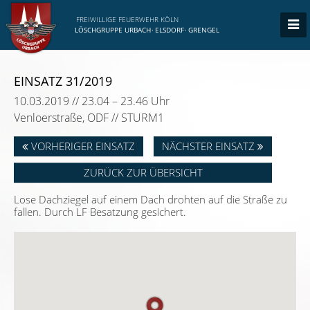
FREIWILLIGE FEUERWEHR KÖLN
LÖSCHGRUPPE URBACH
·
ELSDORF
·
GRENGEL
EINSATZ 31/2019
10.03.2019 // 23.04 – 23.46 Uhr
Venloerstraße, ODF // STURM1
VORHERIGER EINSATZ
NÄCHSTER EINSATZ
ZURÜCK ZUR ÜBERSICHT
Lose Dachziegel auf einem Dach drohten auf die Straße zu
fallen. Durch LF Besatzung gesichert.