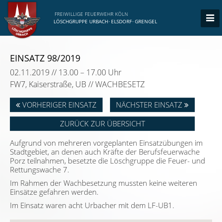
FREIWILLIGE FEUERWEHR KÖLN
LÖSCHGRUPPE URBACH
·
ELSDORF
·
GRENGEL
EINSATZ 98/2019
02.11.2019 // 13.00 – 17.00 Uhr
FW7, Kaiserstraße, UB // WACHBESETZ
VORHERIGER EINSATZ
NÄCHSTER EINSATZ
ZURÜCK ZUR ÜBERSICHT
Aufgrund von mehreren vorgeplanten Einsatzübungen im
Stadtgebiet, an denen auch Kräfte der Berufsfeuerwache
Porz teilnahmen, besetzte die Löschgruppe die Feuer- und
Rettungswache 7.
Im Rahmen der Wachbesetzung mussten keine weiteren
Einsätze gefahren werden.
Im Einsatz waren acht Urbacher mit dem LF-UB1.