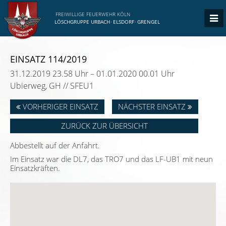
FREIWILLIGE FEUERWEHR KÖLN
LÖSCHGRUPPE URBACH
·
ELSDORF
·
GRENGEL
EINSATZ 114/2019
31.12.2019 23.58 Uhr – 01.01.2020 00.01 Uhr
Ubierweg, GH // SFEU1
VORHERIGER EINSATZ
NÄCHSTER EINSATZ
ZURÜCK ZUR ÜBERSICHT
Abbestellt auf der Anfahrt.
Im Einsatz war die DL7, das TRO7 und das LF-UB1 mit neun
Einsatzkräften.