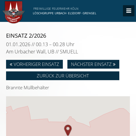
FREIWILLIGE FEUERWEHR KÖLN
LÖSCHGRUPPE URBACH
·
ELSDORF
·
GRENGEL
EINSATZ 2/2026
01.01.2026 // 00.13 – 00.28 Uhr
Am Urbacher Wall, UB // SMUELL
VORHERIGER EINSATZ
NÄCHSTER EINSATZ
ZURÜCK ZUR ÜBERSICHT
Brannte Müllbehälter