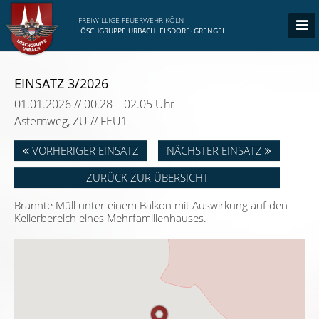
FREIWILLIGE FEUERWEHR KÖLN
LÖSCHGRUPPE URBACH
·
ELSDORF
·
GRENGEL
EINSATZ 3/2026
01.01.2026 // 00.28 – 02.05 Uhr
Asternweg, ZU // FEU1
VORHERIGER EINSATZ
NÄCHSTER EINSATZ
ZURÜCK ZUR ÜBERSICHT
Brannte Müll unter einem Balkon mit Auswirkung auf den
Kellerbereich eines Mehrfamilienhauses.