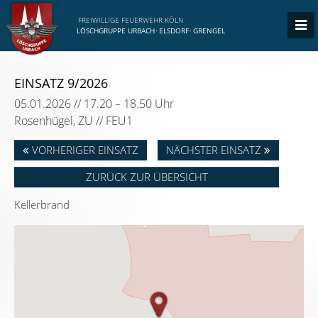
FREIWILLIGE FEUERWEHR KÖLN
LÖSCHGRUPPE URBACH
·
ELSDORF
·
GRENGEL
EINSATZ 9/2026
05.01.2026 // 17.20 – 18.50 Uhr
Rosenhügel, ZU // FEU1
VORHERIGER EINSATZ
NÄCHSTER EINSATZ
ZURÜCK ZUR ÜBERSICHT
Kellerbrand