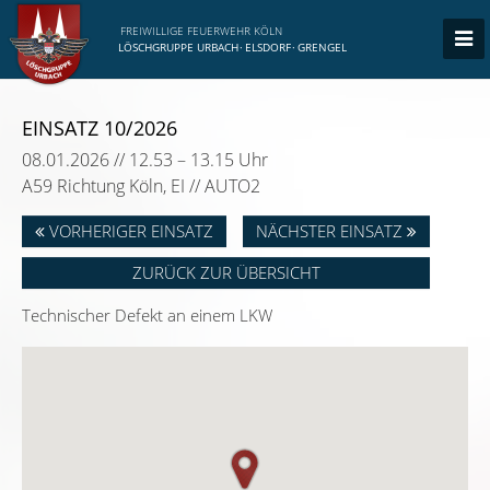
FREIWILLIGE FEUERWEHR KÖLN
LÖSCHGRUPPE URBACH
·
ELSDORF
·
GRENGEL
EINSATZ 10/2026
08.01.2026 // 12.53 – 13.15 Uhr
A59 Richtung Köln, EI // AUTO2
VORHERIGER EINSATZ
NÄCHSTER EINSATZ
ZURÜCK ZUR ÜBERSICHT
Technischer Defekt an einem LKW