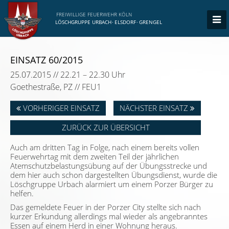
FREIWILLIGE FEUERWEHR KÖLN
LÖSCHGRUPPE URBACH
·
ELSDORF
·
GRENGEL
EINSATZ 60/2015
25.07.2015 // 22.21 – 22.30 Uhr
Goethestraße, PZ // FEU1
VORHERIGER EINSATZ
NÄCHSTER EINSATZ
ZURÜCK ZUR ÜBERSICHT
Auch am dritten Tag in Folge, nach einem bereits vollen
Feuerwehrtag mit dem zweiten Teil der jährlichen
Atemschutzbelastungsübung auf der Übungsstrecke und
dem hier auch schon dargestellten Übungsdienst, wurde die
Löschgruppe Urbach alarmiert um einem Porzer Bürger zu
helfen.
Das gemeldete Feuer in der Porzer City stellte sich nach
kurzer Erkundung allerdings mal wieder als angebranntes
Essen auf einem Herd in einer Wohnung heraus.