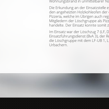
Wohnungsbrand in unmittelbarer Nä
Die Erkundung an der Einsatzstelle e
den angeheizten Holzkohleofen der 
Pizzeria, welche im Übrigen auch r
Mitgliedern der Löschgruppe als Pizz
handelte. Der Einsatz konnte somit 
Im Einsatz war der Löschzug 7 (LF, D
Einsatzführungsdienst (BvA 3), der 
die Löschgruppe mit dem LF-UB 1, L
Urbachern.