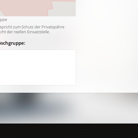
uppe
tspricht zum Schutz der Privatspähre
t der reellen Einsatzstelle.
öschgruppe: