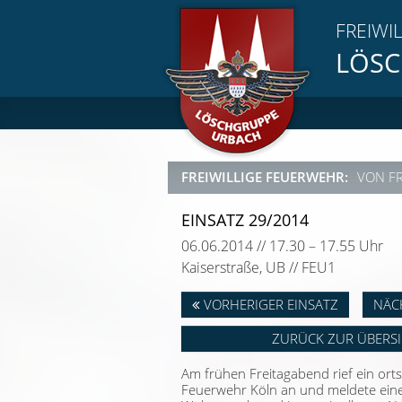
FREIWI
LÖSC
FREIWILLIGE FEUERWEHR:
VON F
EINSATZ 29/2014
06.06.2014 // 17.30 – 17.55 Uhr
Kaiserstraße, UB // FEU1
VORHERIGER EINSATZ
NÄC
ZURÜCK ZUR ÜBERS
Am frühen Freitagabend rief ein ort
Feuerwehr Köln an und meldete ein