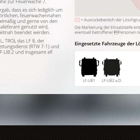
he zur Feuerwache 7.
rgab, dass es sich lediglich um
örtlichen, feuerwachennahen
= Ausrückebereich der Löschgr
egelmäßig und gerne von den
alieferant genutzt wird,
Die Markierung der Einsatzstelle en
zeitnah beendet werden.
eventuell betroffener Personen nich
L, TRO), das LF 8, der
Eingesetzte Fahrzeuge der L
Rettungsdienst (RTW 7-1) und
F-UB 2 und insgesamt elf
LF-UB1
LF-UB2 a.D.