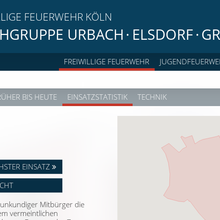
LLIGE FEUERWEHR KÖLN
HGRUPPE URBACH
·
ELSDORF
·
GR
FREIWILLIGE FEUERWEHR
JUGENDFEUERWE
RÜHER BIS HEUTE
EINSATZSTATISTIK
TECHNIK
HSTER EINSATZ
ICHT
sunkundiger Mitbürger die
em vermeintlichen