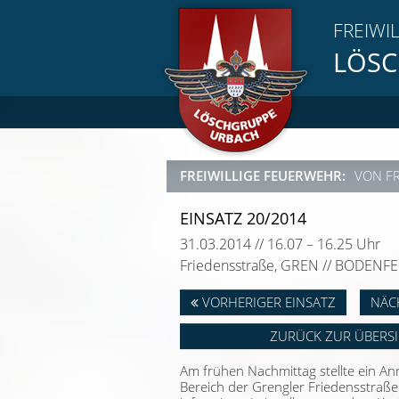
FREIWI
LÖSC
FREIWILLIGE FEUERWEHR:
VON F
EINSATZ 20/2014
31.03.2014 // 16.07 – 16.25 Uhr
Friedensstraße, GREN // BODENF
VORHERIGER EINSATZ
NÄC
ZURÜCK ZUR ÜBERS
Am frühen Nachmittag stellte ein An
Bereich der Grengler Friedensstraße