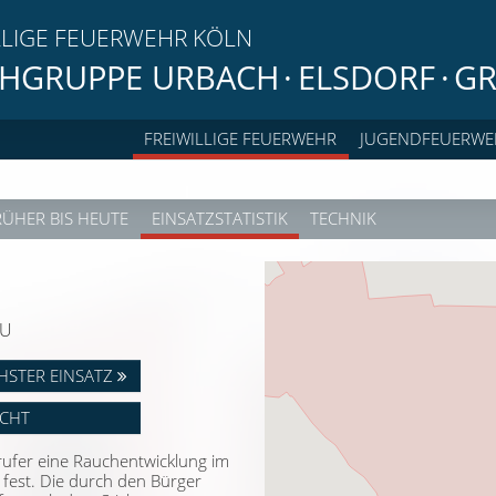
LLIGE FEUERWEHR KÖLN
HGRUPPE URBACH
·
ELSDORF
·
GR
FREIWILLIGE FEUERWEHR
JUGENDFEUERWE
RÜHER BIS HEUTE
EINSATZSTATISTIK
TECHNIK
EU
HSTER EINSATZ
ICHT
rufer eine Rauchentwicklung im
 fest. Die durch den Bürger