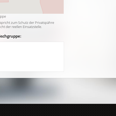
uppe
tspricht zum Schutz der Privatspähre
t der reellen Einsatzstelle.
öschgruppe: