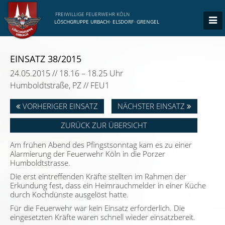
FREIWILLIGE FEUERWEHR KÖLN
LÖSCHGRUPPE URBACH
·
ELSDORF
·
GRENGEL
EINSATZ 38/2015
24.05.2015 // 18.16 – 18.25 Uhr
Humboldtstraße, PZ // FEU1
VORHERIGER EINSATZ
NÄCHSTER EINSATZ
ZURÜCK ZUR ÜBERSICHT
Am frühen Abend des Pfingstsonntag kam es zu einer
Alarmierung der Feuerwehr Köln in die Porzer
Humboldtstrasse.
Die erst eintreffenden Kräfte stellten im Rahmen der
Erkundung fest, dass ein Heimrauchmelder in einer Küche
durch Kochdünste ausgelöst hatte.
Für die Feuerwehr war kein Einsatz erforderlich. Die
eingesetzten Kräfte waren schnell wieder einsatzbereit.