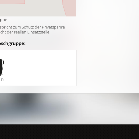
uppe
tspricht zum Schutz der Privatspähre
t der reellen Einsatzstelle.
öschgruppe:
.D.