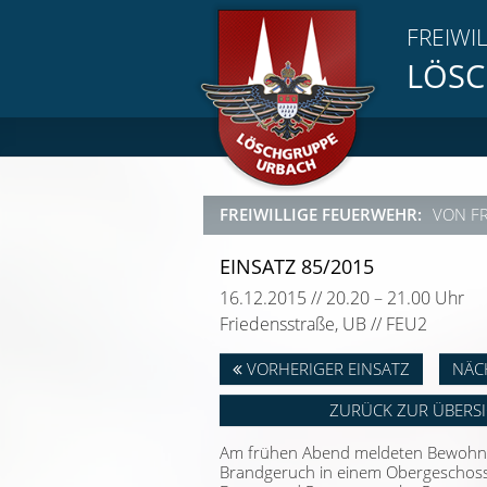
FREIWI
LÖSC
FREIWILLIGE FEUERWEHR:
VON F
EINSATZ 85/2015
16.12.2015 // 20.20 – 21.00 Uhr
Friedensstraße, UB // FEU2
VORHERIGER EINSATZ
NÄC
ZURÜCK ZUR ÜBERS
Am frühen Abend meldeten Bewohne
Brandgeruch in einem Obergeschoss