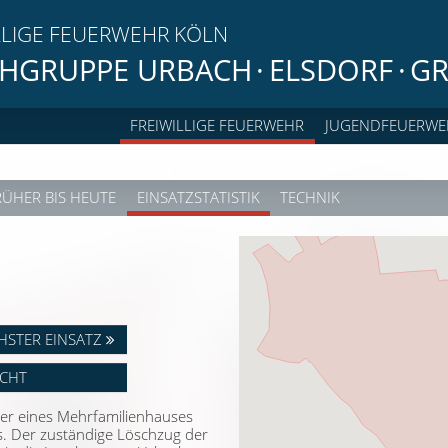
LLIGE FEUERWEHR KÖLN
HGRUPPE URBACH
·
ELSDORF
·
GR
FREIWILLIGE FEUERWEHR
JUGENDFEUERWE
RÜHER BIS HEUTE
EINSATZSTATISTIK
TECHNIK
HSTER EINSATZ
ICHT
r eines Mehrfamilienhauses
. Der zuständige Löschzug der