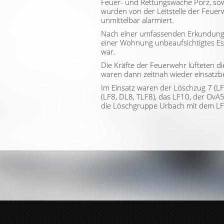
Feuer- und Rettungswache Porz, so
wurden von der Leitstelle der Feuer
unmittelbar alarmiert.
Nach einer umfassenden Erkundung st
einer Wohnung unbeaufsichtigtes E
war.
Die Kräfte der Feuerwehr lüfteten 
waren dann zeitnah wieder einsatzbe
Im Einsatz waren der Löschzug 7 (LF
(LF8, DL8, TLF8), das LF10, der OvA
die Löschgruppe Urbach mit dem L