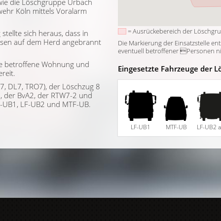
wie die Löschgruppe Urbach
wehr Köln mittels Voralarm
= Ausrückebereich der Löschgr
ellte sich heraus, dass in
ssen auf dem Herd angebrannt
Die Markierung der Einsatzstelle en
eventuell betroffener Personen nich
die betroffene Wohnung und
Eingesetzte Fahrzeuge der L
reit.
7, DL7, TRO7), der Löschzug 8
5, der BvA2, der RTW7-2 und
F-UB1, LF-UB2 und MTF-UB.
LF-UB1
MTF-UB
LF-UB2 a