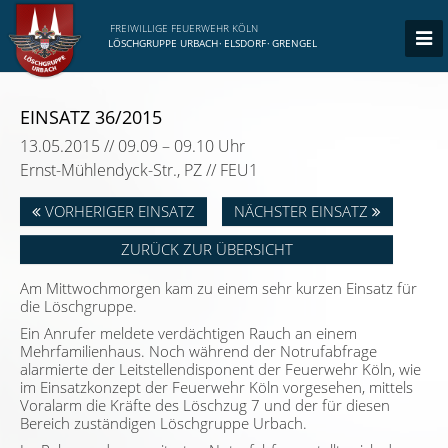
FREIWILLIGE FEUERWEHR KÖLN
LÖSCHGRUPPE URBACH
·
ELSDORF
·
GRENGEL
EINSATZ 36/2015
13.05.2015 // 09.09 – 09.10 Uhr
Ernst-Mühlendyck-Str., PZ // FEU1
VORHERIGER EINSATZ
NÄCHSTER EINSATZ
ZURÜCK ZUR ÜBERSICHT
Am Mittwochmorgen kam zu einem sehr kurzen Einsatz für
die Löschgruppe.
Ein Anrufer meldete verdächtigen Rauch an einem
Mehrfamilienhaus. Noch während der Notrufabfrage
alarmierte der Leitstellendisponent der Feuerwehr Köln, wie
im Einsatzkonzept der Feuerwehr Köln vorgesehen, mittels
Voralarm die Kräfte des Löschzug 7 und der für diesen
Bereich zuständigen Löschgruppe Urbach.