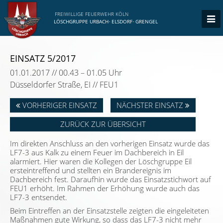
FREIWILLIGE FEUERWEHR KÖLN
LÖSCHGRUPPE URBACH
·
ELSDORF
·
GRENGEL
EINSATZ 5/2017
01.01.2017 // 00.43 – 01.05 Uhr
Düsseldorfer Straße, EI // FEU1
VORHERIGER EINSATZ
NÄCHSTER EINSATZ
ZURÜCK ZUR ÜBERSICHT
Im direkten Anschluss an den vorherigen Einsatz wurde das
LF7-3 aus Kalk zu einem Feuer im Dachbereich in Eil
alarmiert. Hier waren die Kollegen der Löschgruppe Eil
ersteintreffend und stellten ein Brandereignis im
Dachbereich fest. Daraufhin wurde das Einsatzstichwort auf
FEU1 erhöht. Im Rahmen der Erhöhung wurde auch das
LF7-3 entsendet.
Beim Eintreffen an der Einsatzstelle zeigten die eingeleiteten
Maßnahmen gute Wirkung, so dass das LF7-3 nicht mehr