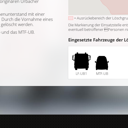
 originären Urbacher
nenunterstand mit einer
= Ausrückebereich der Löschgr
. Durch die Vornahme eines
 gelöscht werden.
Die Markierung der Einsatzstelle en
eventuell betroffener Personen nich
) und das MTF-UB.
Eingesetzte Fahrzeuge der L
LF-UB1
MTF-UB