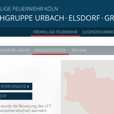
LLIGE FEUERWEHR KÖLN
HGRUPPE URBACH
·
ELSDORF
·
GR
FREIWILLIGE FEUERWEHR
JUGENDFEUERWE
RÜHER BIS HEUTE
EINSATZSTATISTIK
TECHNIK
HSTER EINSATZ
ICHT
 wurde die Besatzung des LF7-
esterbereitschaft alarmiert.