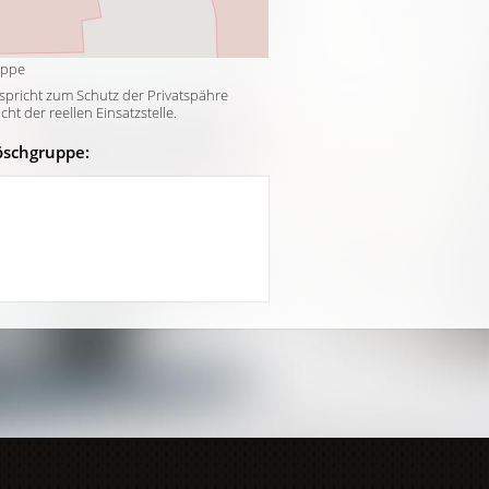
uppe
tspricht zum Schutz der Privatspähre
t der reellen Einsatzstelle.
öschgruppe: