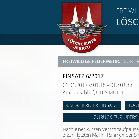
FREIWI
LÖSC
FREIWILLIGE FEUERWEHR:
VON F
EINSATZ 6/2017
01.01.2017 // 01.18 – 01.40 Uhr
Am Leuschhof, UB // MUELL
VORHERIGER EINSATZ
NÄC
ZURÜCK ZUR ÜBERS
Nach einer kurzen Verschnaufpause
3 zum letzten Mal im Rahmen der Silv