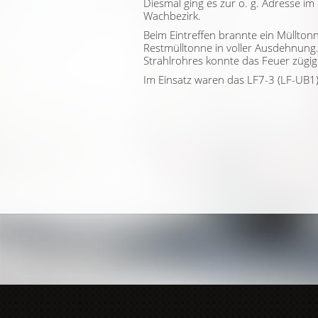
Diesmal ging es zur o. g. Adresse im
Wachbezirk.
Beim Eintreffen brannte ein Müllton
Restmülltonne in voller Ausdehnung
Strahlrohres konnte das Feuer zügig
Im Einsatz waren das LF7-3 (LF-UB1