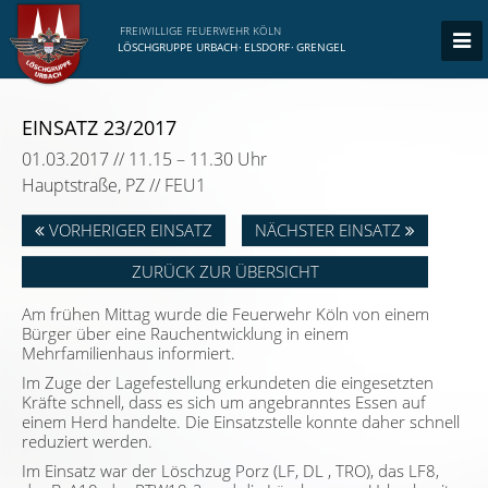
FREIWILLIGE FEUERWEHR KÖLN
LÖSCHGRUPPE URBACH
·
ELSDORF
·
GRENGEL
EINSATZ 23/2017
01.03.2017 // 11.15 – 11.30 Uhr
Hauptstraße, PZ // FEU1
VORHERIGER EINSATZ
NÄCHSTER EINSATZ
ZURÜCK ZUR ÜBERSICHT
Am frühen Mittag wurde die Feuerwehr Köln von einem
Bürger über eine Rauchentwicklung in einem
Mehrfamilienhaus informiert.
Im Zuge der Lagefestellung erkundeten die eingesetzten
Kräfte schnell, dass es sich um angebranntes Essen auf
einem Herd handelte. Die Einsatzstelle konnte daher schnell
reduziert werden.
Im Einsatz war der Löschzug Porz (LF, DL , TRO), das LF8,