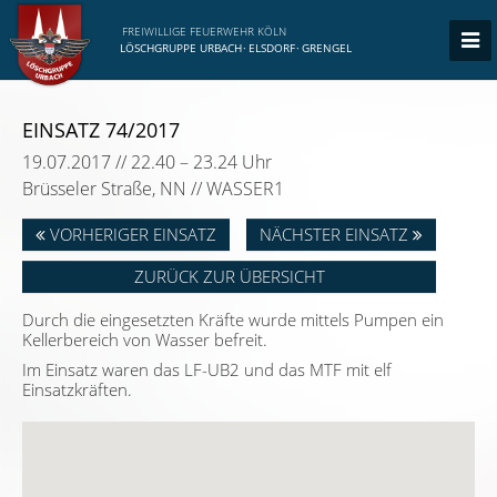
FREIWILLIGE FEUERWEHR KÖLN
LÖSCHGRUPPE URBACH
·
ELSDORF
·
GRENGEL
EINSATZ 74/2017
19.07.2017 // 22.40 – 23.24 Uhr
Brüsseler Straße, NN // WASSER1
VORHERIGER EINSATZ
NÄCHSTER EINSATZ
ZURÜCK ZUR ÜBERSICHT
Durch die eingesetzten Kräfte wurde mittels Pumpen ein
Kellerbereich von Wasser befreit.
Im Einsatz waren das LF-UB2 und das MTF mit elf
Einsatzkräften.