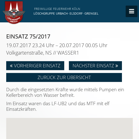
FREIWILLIGE FEUERWEHR KÖLN
LÖSCHGRUPPE URBACH
·
ELSDORF
·
GRENGEL
EINSATZ 75/2017
19.07.2017 23.24 Uhr – 20.07.2017 00.05 Uhr
Volkgartenstraße, NS // WASSER1
VORHERIGER EINSATZ
NÄCHSTER EINSATZ
ZURÜCK ZUR ÜBERSICHT
Durch die eingesetzten Kräfte wurde mittels Pumpen ein
Kellerbereich von Wasser befreit.
Im Einsatz waren das LF-UB2 und das MTF mit elf
Einsatzkräften.