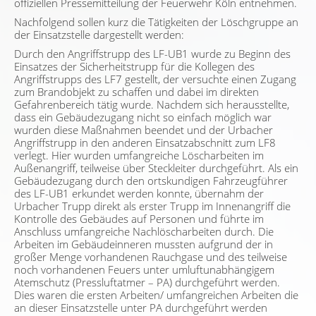
offiziellen Pressemitteilung der Feuerwehr Köln entnehmen.
Nachfolgend sollen kurz die Tätigkeiten der Löschgruppe an
der Einsatzstelle dargestellt werden:
Durch den Angriffstrupp des LF-UB1 wurde zu Beginn des
Einsatzes der Sicherheitstrupp für die Kollegen des
Angriffstrupps des LF7 gestellt, der versuchte einen Zugang
zum Brandobjekt zu schaffen und dabei im direkten
Gefahrenbereich tätig wurde. Nachdem sich herausstellte,
dass ein Gebäudezugang nicht so einfach möglich war
wurden diese Maßnahmen beendet und der Urbacher
Angriffstrupp in den anderen Einsatzabschnitt zum LF8
verlegt. Hier wurden umfangreiche Löscharbeiten im
Außenangriff, teilweise über Steckleiter durchgeführt. Als ein
Gebäudezugang durch den ortskundigen Fahrzeugführer
des LF-UB1 erkundet werden konnte, übernahm der
Urbacher Trupp direkt als erster Trupp im Innenangriff die
Kontrolle des Gebäudes auf Personen und führte im
Anschluss umfangreiche Nachlöscharbeiten durch. Die
Arbeiten im Gebäudeinneren mussten aufgrund der in
großer Menge vorhandenen Rauchgase und des teilweise
noch vorhandenen Feuers unter umluftunabhängigem
Atemschutz (Pressluftatmer – PA) durchgeführt werden.
Dies waren die ersten Arbeiten/ umfangreichen Arbeiten die
an dieser Einsatzstelle unter PA durchgeführt werden