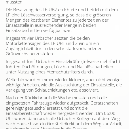
mussten.
Die Besatzung des LF-UB2 errichtete und betrieb mit dem
LF eine Löschwasserversorgung, so dass die größeren
Mengen des kostbaren Elementes zu jederzeit an der
Einsatzstelle in ausreichender Menge in beiden
Einsatzabschnitten verfügbar war.
Insgesamt vier Urbacher setzten die beiden
Motorkettensägen des LF-UB1 und 2 ein um ein
Zugänglichkeit durch den sehr stark vorhandenen
Grünwuchs herzustellen.
Insgesamt fünf Urbacher Einsatzkräfte (teilweise mehrfach)
führten Dachöffnungen, Lösch- und Nachlöscharbeiten
unter Nutzung eines Atemschutzfilters durch.
Weiterhin wurden immer wieder kleinere, aber nicht weniger
wichtige Arbeiten, wie die Ausleuchtung der Einsatzstelle, die
Verlegung von Schlauchleitungen etc. absolviert.
Nach der Rückkehr auf die Wache mussten noch die
eingesetzten Fahrzeuge wieder aufgetakelt, Gerätschaften
gereinigt/ getauscht/ ersetzt und somit die
Einsatzbereitschaft wieder hergestellt werden. Um 06:00
Uhr waren dann auch alle Urbacher Kollegen auf dem Weg
nach Hause bzw. ein Großteil direkt auf dem Weg zur Arbeit,
mit einem kurzen Abstecher in die Dusche….