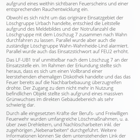
aufgrund eines weithin sichtbaren Feuerscheins und einer
entsprechenden Rauchentwicklung ein.
Obwohl es sich nicht um das originäre Einsatzgebiet der
Löschgruppe Urbach handelte, entschied die Leitstelle
aufgrund des Meldebildes und der Notrufanzahl die
Löschgruppe mit dem Löschzug 7 zusammen nach Wahn
durchfahren zu lassen. Parallel wurde aber auch die
zuständige Löschgruppe Wahn-Wahnheide-Lind alarmiert.
Parallel wurde auch das Einsatzstichwort auf FEU2 erhöht.
Das LF-UB1 traf unmittelbar nach dem Löschzug 7 an der
Einsatzstelle ein. Im Rahmen der Erkundung stellte sich
heraus, dass es sich um einen Vollbrand einer
leerstehenden ehemaligen Diskothek handelte und das das
Feuer bereits auf die Nachbarbebauung überzugreifen
drohte. Der Zugang zu dem nicht mehr in Nutzung
befindlichen Objekt stellte sich aufgrund eines massiven
Grünwuchses im direkten Gebäudebereich als sehr
schwierig dar.
Durch alle eingesetzten Kräfte der Berufs- und Freiwilligen
Feuerwehr wurden umfangreiche Löschmaßnahmen, u. a.
über zwei Drehleitern, und Nachlöscharbeiten inkl. der
zugehörigen „Nebenarbeiten“ durchgeführt. Weitere
Informationen können Sie dem untenstehenden Link der