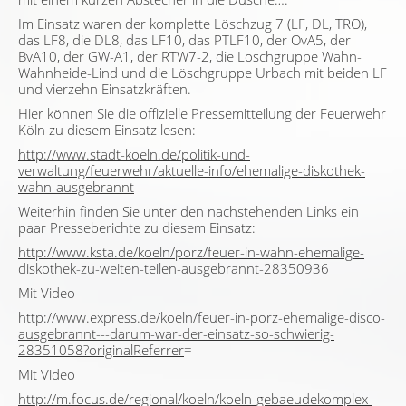
Im Einsatz waren der komplette Löschzug 7 (LF, DL, TRO),
das LF8, die DL8, das LF10, das PTLF10, der OvA5, der
BvA10, der GW-A1, der RTW7-2, die Löschgruppe Wahn-
Wahnheide-Lind und die Löschgruppe Urbach mit beiden LF
und vierzehn Einsatzkräften.
Hier können Sie die offizielle Pressemitteilung der Feuerwehr
Köln zu diesem Einsatz lesen:
http://www.stadt-koeln.de/politik-und-
verwaltung/feuerwehr/aktuelle-info/ehemalige-diskothek-
wahn-ausgebrannt
Weiterhin finden Sie unter den nachstehenden Links ein
paar Presseberichte zu diesem Einsatz:
http://www.ksta.de/koeln/porz/feuer-in-wahn-ehemalige-
diskothek-zu-weiten-teilen-ausgebrannt-28350936
Mit Video
http://www.express.de/koeln/feuer-in-porz-ehemalige-disco-
ausgebrannt---darum-war-der-einsatz-so-schwierig-
28351058?originalReferrer
=
Mit Video
http://m.focus.de/regional/koeln/koeln-gebaeudekomplex-