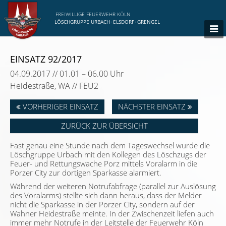
FREIWILLIGE FEUERWEHR KÖLN
LÖSCHGRUPPE URBACH
·
ELSDORF
·
GRENGEL
EINSATZ 92/2017
04.09.2017 // 01.01 – 06.00 Uhr
Heidestraße, WA // FEU2
VORHERIGER EINSATZ
NÄCHSTER EINSATZ
ZURÜCK ZUR ÜBERSICHT
Fast genau eine Stunde nach dem Tageswechsel wurde die
Löschgruppe Urbach mit den Kollegen des Löschzugs der
Feuer- und Rettungswache Porz mittels Voralarm in die
Porzer City zur dortigen Sparkasse alarmiert.
Während der weiteren Notrufabfrage (parallel zur Auslösung
des Voralarms) stellte sich dann heraus, dass der Melder
nicht die Sparkasse in der Porzer City, sondern auf der
Wahner Heidestraße meinte. In der Zwischenzeit liefen auch
immer mehr Notrufe in der Leitstelle der Feuerwehr Köln