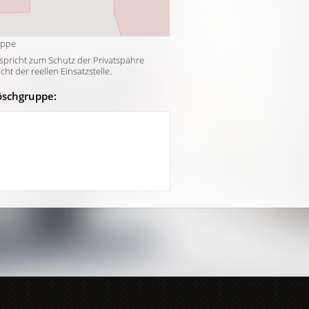
uppe
tspricht zum Schutz der Privatspähre
t der reellen Einsatzstelle.
öschgruppe: