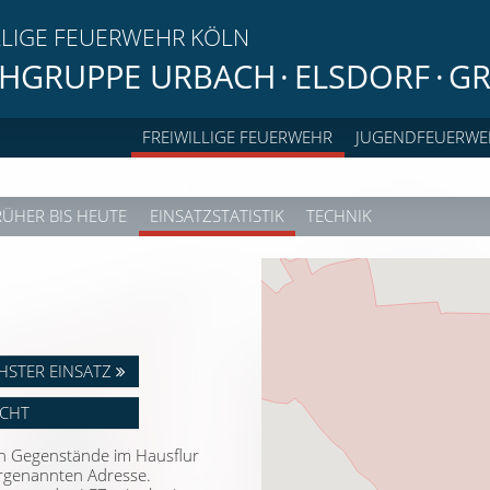
LLIGE FEUERWEHR KÖLN
HGRUPPE URBACH
·
ELSDORF
·
GR
FREIWILLIGE FEUERWEHR
JUGENDFEUERWE
RÜHER BIS HEUTE
EINSATZSTATISTIK
TECHNIK
HSTER EINSATZ
ICHT
 Gegenstände im Hausflur
orgenannten Adresse.