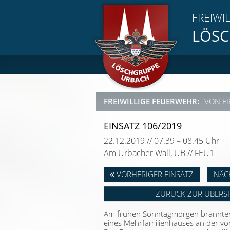
FREIWI
LÖSC
FREIWILLIGE FEUERWEHR:
VON F
EINSATZ 106/2019
22.12.2019 // 07.39 – 08.45 Uhr
Am Urbacher Wall, UB // FEU1
VORHERIGER EINSATZ
NÄC
ZURÜCK ZUR ÜBERS
Am frühen Sonntagmorgen brannten
eines Mehrfamilienhauses an der v