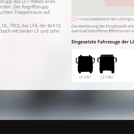
trupp des LF7 mittels eines
erden. Der Angriffstrupp
rauchten Treppenraum auf
= Ausrückebereich der Löschgr
 DL, TRO), das LF8, der BvA10,
Die Markierung der Einsatzstelle en
bach mit beiden LF und zehn
eventuell betroffener Personen nich
Eingesetzte Fahrzeuge der L
LF-UB1
LF-UB2