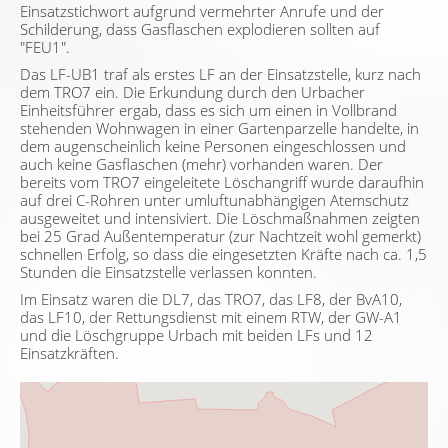
Einsatzstichwort aufgrund vermehrter Anrufe und der
Schilderung, dass Gasflaschen explodieren sollten auf
"FEU1".
Das LF-UB1 traf als erstes LF an der Einsatzstelle, kurz nach
dem TRO7 ein. Die Erkundung durch den Urbacher
Einheitsführer ergab, dass es sich um einen in Vollbrand
stehenden Wohnwagen in einer Gartenparzelle handelte, in
dem augenscheinlich keine Personen eingeschlossen und
auch keine Gasflaschen (mehr) vorhanden waren. Der
bereits vom TRO7 eingeleitete Löschangriff wurde daraufhin
auf drei C-Rohren unter umluftunabhängigen Atemschutz
ausgeweitet und intensiviert. Die Löschmaßnahmen zeigten
bei 25 Grad Außentemperatur (zur Nachtzeit wohl gemerkt)
schnellen Erfolg, so dass die eingesetzten Kräfte nach ca. 1,5
Stunden die Einsatzstelle verlassen konnten.
Im Einsatz waren die DL7, das TRO7, das LF8, der BvA10,
das LF10, der Rettungsdienst mit einem RTW, der GW-A1
und die Löschgruppe Urbach mit beiden LFs und 12
Einsatzkräften.