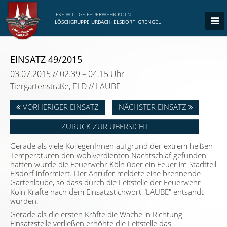
FREIWILLIGE FEUERWEHR KÖLN
LÖSCHGRUPPE URBACH
·
ELSDORF
·
GRENGEL
EINSATZ 49/2015
03.07.2015 // 02.39 – 04.15 Uhr
Tiergartenstraße, ELD // LAUBE
VORHERIGER EINSATZ
NÄCHSTER EINSATZ
ZURÜCK ZUR ÜBERSICHT
Gerade als viele KollegenInnen aufgrund der extrem heißen
Temperaturen den wohlverdienten Nachtschlaf gefunden
hatten wurde die Feuerwehr Köln über ein Feuer im Stadtteil
Elsdorf informiert. Der Anrufer meldete eine brennende
Gartenlaube, so dass durch die Leitstelle der Feuerwehr
Köln Kräfte nach dem Einsatzstichwort "LAUBE" entsandt
wurden.
Gerade als die ersten Kräfte die Wache in Richtung
Einsatzstelle verließen erhöhte die Leitstelle das